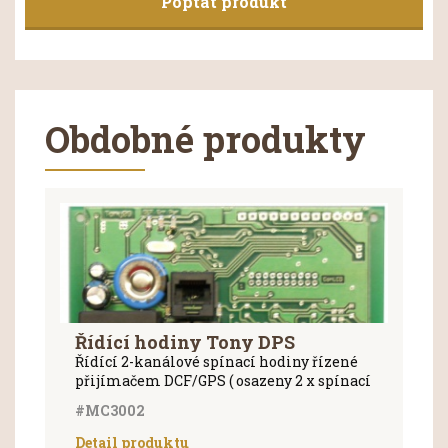
Poptat produkt
Obdobné produkty
Řídící hodiny Tony DPS
Řídící 2-kanálové spínací hodiny řízené
přijímačem DCF/GPS ( osazeny 2 x spínací
RELE ) s možností použití pro kostely.
#MC3002
Hodiny neobsahují žádné ovládací prvky,
k naprogramování je nutno použít externí
Detail produktu