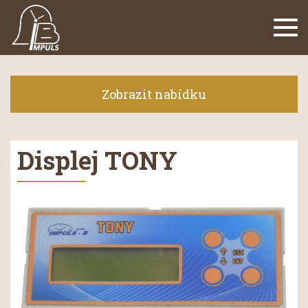
Navi
Zobrazit nabídku
Displej TONY