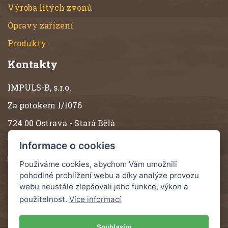
Výroba litých zvonů
Opravy zařízení
Produkty
Kontakty
IMPULS-B, s.r.o.
Za potokem 1/1076
724 00 Ostrava - Stará Bělá
(+420) 596 619 550
Informace o cookies
impulsb@impulsb.com
Používáme cookies, abychom Vám umožnili
pohodlné prohlížení webu a díky analýze provozu
Více kontaktů
webu neustále zlepšovali jeho funkce, výkon a
použitelnost.
Více informací
Souhlasím