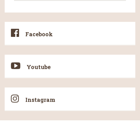
montuje za číselník a zeď za pomoci
prodloužení os tak, aby vlastní strojek byl
až za zdí. Jeho malé rozměry ho
předurčují pro instalaci na malé hodinové
skleněné nebo plastové číselníky s
osvětlením. Ovládání je řešeno
Facebook
minutovým pulsem ( A a B ) s délkou
impulsu 4 vteřiny. Průměr číselníku do 4
m Délka osy 120 cm Krycí trubka průměr
30 mm Osy vyrobeny s nerezové oceli
ozubené kola vyrobeny z mosazy
Youtube
Instagram