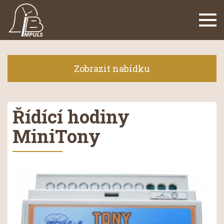
Navi
Zobrazit nabídku
Řídící hodiny
MiniTony