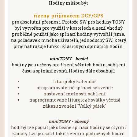
Hodiny můžou být
řízeny přijímačem DCF/GPS
pro absolutní přesnost. Protože SW pro hodiny TONY
byl vytvořen pro využití v kostelech a není vhodný
pro běžné použití jako spínací hodiny, vytvořili jsme,
na požadavek mnoha uživatelů, jednoduchý SW, který
plně nahrazuje funkci klasických spínacích hodin.
miniTONY - kostel
hodiny jsou určeny pro řízení věžních hodin, odbíjení
času a spínání zvonů. Hodiny dále obsahují:
liturgický kalendář
programovatelné spínací sekvence
nastavení možností odbíjení
naprogramované liturgické svátky včetně
zákazu zvonění "Velký pátek"
miniTONY - obecný
hodiny lze použít jako běžné spínací hodiny se čtyřmi
kanály. Lze je osatit také řízením podružných hodin