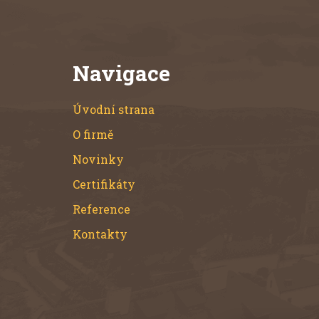
zvon rozhoupat buď
ručně lanem nebo
systémem lineárního
motoru. Cena zvonu
závisí na aktuálních
Navigace
cenách drahých kovů na
světových burzách. Cena
za materiál je největší
Úvodní strana
položkou ceny zvonu.
Umělecká výzdoba
O firmě
zvonu je možná po
domluvě s
Novinky
objednatelem. Obrázek
Certifikáty
je pouze ilustrační.
Reference
Kontakty