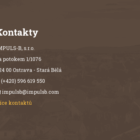
zvon rozhoupat buď
ručně lanem nebo
systémem lineárního
motoru. Cena zvonu
závisí na aktuálních
Kontakty
cenách drahých kovů na
světových burzách. Cena
za materiál je největší
MPULS-B, s.r.o.
položkou ceny zvonu.
Umělecká výzdoba
a potokem 1/1076
zvonu je možná po
domluvě s
24 00 Ostrava - Stará Bělá
objednatelem. Obrázek
(+420) 596 619 550
je pouze ilustrační.
impulsb@impulsb.com
íce kontaktů