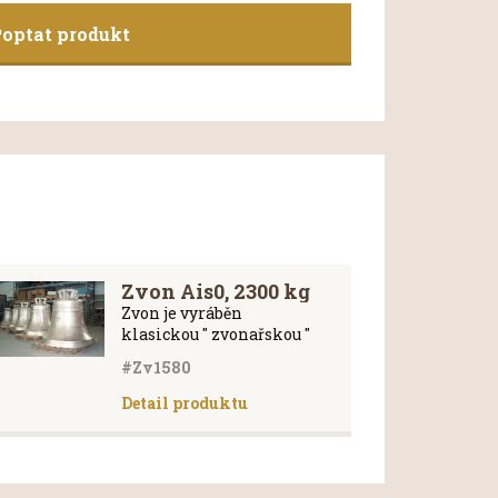
optat produkt
Zvon Ais0, 2300 kg
Zvon je vyráběn
klasickou " zvonařskou "
technologí. Je možno si
#Zv1580
vybrat různé typy
zdobení, reliéfů, obrázky
Detail produktu
svatých, erby. Každý zvon
je originál, je vhodné na
zvon nechat odlít rok
ulití a popřípadě k jaké