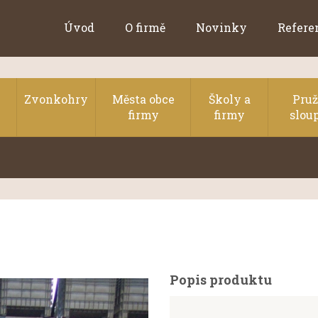
Úvod
O firmě
Novinky
Refere
Zvonkohry
Města obce
Školy a
Pru
firmy
firmy
slou
Popis produktu