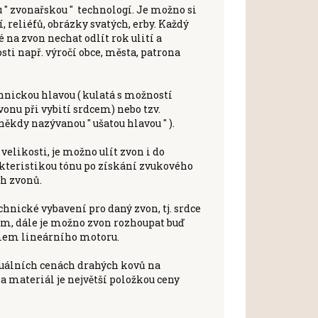
 " zvonařskou " technologí. Je možno si
, reliéfů, obrázky svatých, erby. Každý
é na zvon nechat odlít rok ulití a
sti např. výročí obce, města, patrona
hnickou hlavou ( kulatá s možností
onu při vybití srdcem) nebo tzv.
někdy nazývanou " ušatou hlavou " ).
velikosti, je možno ulít zvon i do
kteristikou tónu po získání zvukového
ch zvonů.
hnické vybavení pro daný zvon, tj. srdce
ím, dále je možno zvon rozhoupat buď
mem lineárního motoru.
tuálních cenách drahých kovů na
a materiál je největší položkou ceny