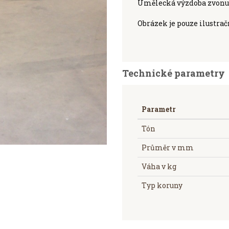
Umělecká výzdoba zvonu 
Obrázek je pouze ilustrač
Technické parametry
Parametr
Tón
Průměr v mm
Váha v kg
Typ koruny