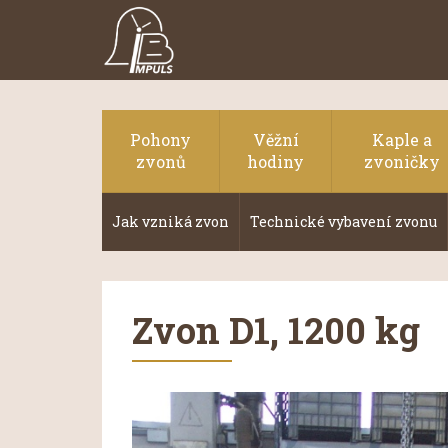
Pohony
Věžní
Kaple a
zvonů
hodiny
zvoničky
Jak vzniká zvon
Technické vybavení zvonu
Zvon D1, 1200 kg