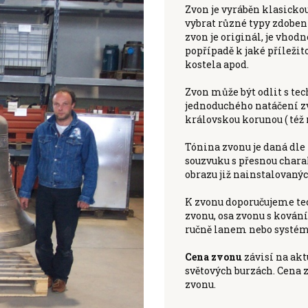
Zvon je vyráběn klasickou
vybrat různé typy zdobení
zvon je originál, je vhodn
popřípadě k jaké příležito
kostela apod.
Zvon může být odlit s tec
jednoduchého natáčení zv
královskou korunou ( též 
Tónina zvonu je daná dle 
souzvuku s přesnou chara
obrazu již nainstalovaný
K zvonu doporučujeme tec
zvonu, osa zvonu s kován
ručně lanem nebo systé
Cena zvonu
závisí na ak
světových burzách. Cena z
zvonu.