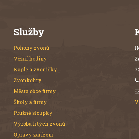
zvon rozhoupat buď
ručně lanem nebo
systémem lineárního
motoru. Cena zvonu
závisí na aktuálních
Služby
cenách drahých kovů na
světových burzách. Cena
za materiál je největší
Pohony zvonů
I
položkou ceny zvonu.
Umělecká výzdoba
Věžní hodiny
Z
zvonu je možná po
domluvě s
Kaple a zvoničky
7
objednatelem. Obrázek
Zvonkohry
je pouze ilustrační.
Města obce firmy
Školy a firmy
V
Pružné sloupky
Výroba litých zvonů
Opravy zařízení