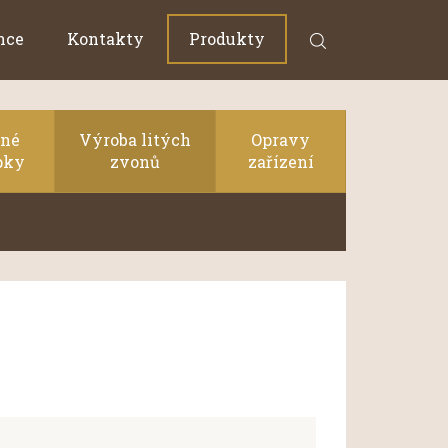
nce
Kontakty
Produkty
žné
Výroba litých
Opravy
pky
zvonů
zařízení