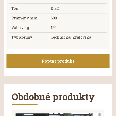
Tón
Dis2
Průměr v mm
600
Váha v kg
120
Typ koruny
Technická/ královská
Poptat produkt
Obdobné produkty