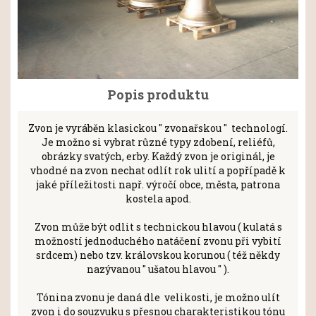
Popis produktu
Zvon je vyráběn klasickou " zvonařskou " technologí.
Je možno si vybrat různé typy zdobení, reliéfů,
obrázky svatých, erby. Každý zvon je originál, je
vhodné na zvon nechat odlít rok ulití a popřípadě k
jaké příležitosti např. výročí obce, města, patrona
kostela apod.
Zvon může být odlit s technickou hlavou ( kulatá s
možností jednoduchého natáčení zvonu při vybití
srdcem) nebo tzv. královskou korunou ( též někdy
nazývanou " ušatou hlavou " ).
Tónina zvonu je daná dle velikosti, je možno ulít
zvon i do souzvuku s přesnou charakteristikou tónu