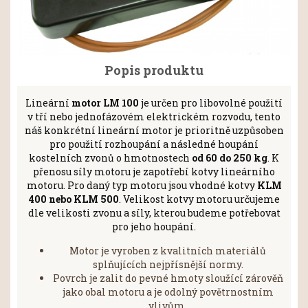
Popis produktu
Lineární
motor LM 100
je určen pro libovolné použití
v tří nebo jednofázovém elektrickém rozvodu, tento
náš konkrétní lineární motor je prioritně uzpůsoben
pro použití rozhoupání a následné houpání
kostelních zvonů o hmotnostech
od 60 do 250 kg
. K
přenosu síly motoru je zapotřebí kotvy lineárního
motoru. Pro daný typ motoru jsou vhodné kotvy
KLM
400 nebo KLM 500
. Velikost kotvy motoru určujeme
dle velikosti zvonu a síly, kterou budeme potřebovat
pro jeho houpání.
Motor je vyroben z kvalitních materiálů
splňujících nejpřísnější normy.
Povrch je zalit do pevné hmoty sloužící zárověň
jako obal motoru a je odolný povětrnostním
vlivům.