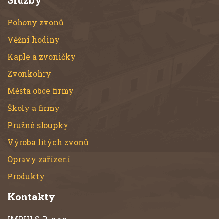
Služby
Pohony zvonů
Věžní hodiny
Kaple a zvoničky
Zvonkohry
Města obce firmy
Školy a firmy
Pružné sloupky
Výroba litých zvonů
Opravy zařízení
Produkty
Kontakty
IMPULS-B, s.r.o.