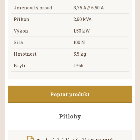
Jmenovitý proud
3,75 A // 6,50 A
Příkon
2,60 kVA
Výkon
1,50 kW
Síla
100 N
Hmotnost
5,5 kg
Krytí
IP65
Poptat produkt
Přílohy