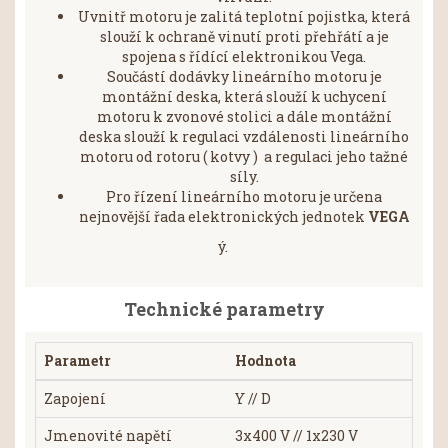
Uvnitř motoru je zalitá teplotní pojistka, která
slouží k ochraně vinutí proti přehřátí a je
spojena s řídící elektronikou Vega.
Součástí dodávky lineárního motoru je
montážní deska, která slouží k uchycení
motoru k zvonové stolici a dále montážní
deska slouží k regulaci vzdálenosti lineárního
motoru od rotoru ( kotvy ) a regulaci jeho tažné
síly.
Pro řízení lineárního motoru je určena
nejnovější řada elektronických jednotek
VEGA
ý.
Technické parametry
Parametr
Hodnota
Zapojení
Y // D
Jmenovité napětí
3x400 V // 1x230 V