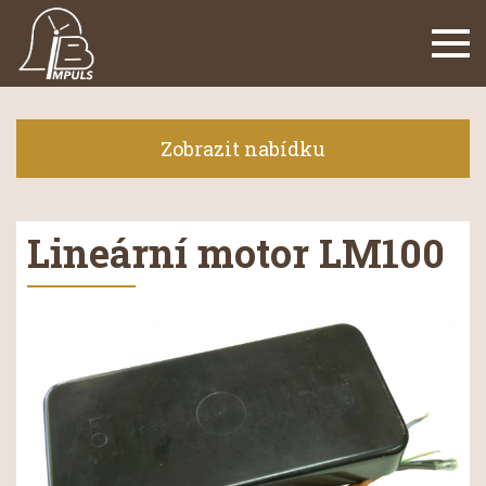
Navi
Zobrazit nabídku
Lineární motor LM100