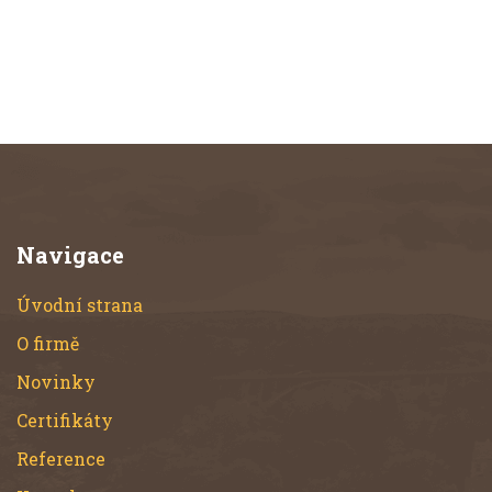
Navigace
Úvodní strana
O firmě
Novinky
Certifikáty
Reference