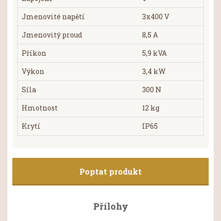
Jmenovité napětí
3x400 V
Jmenovitý proud
8,5 A
Příkon
5,9 kVA
Výkon
3,4 kW
Síla
300 N
Hmotnost
12 kg
Krytí
IP65
Poptat produkt
Přílohy