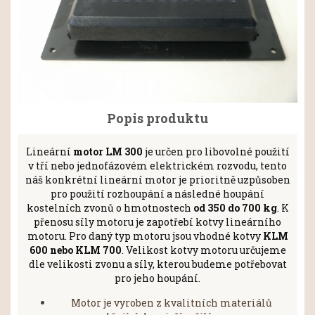
Popis produktu
Lineární
motor LM 300
je určen pro libovolné použití
v tří nebo jednofázovém elektrickém rozvodu, tento
náš konkrétní lineární motor je prioritně uzpůsoben
pro použití rozhoupání a následné houpání
kostelních zvonů o hmotnostech
od 350 do 700 kg
. K
přenosu síly motoru je zapotřebí kotvy lineárního
motoru. Pro daný typ motoru jsou vhodné kotvy
KLM
600 nebo KLM 700
. Velikost kotvy motoru určujeme
dle velikosti zvonu a síly, kterou budeme potřebovat
pro jeho houpání.
Motor je vyroben z kvalitních materiálů