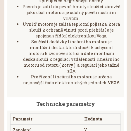
splňujících nejpřísnější normy.
Povrch je zalit do pevné hmoty sloužící zárověň
jako obal motoru a je odolný povětrnostním
vlivům.
Uvnitř motoru je zalitá teplotní pojistka, která
slouží k ochraně vinutí proti přehřátí a je
spojena s řídící elektronikou Vega.
Součástí dodávky lineárního motoru je
montážní deska, která slouží k uchycení
motoru k zvonové stolici a dále montážní
deska slouží k regulaci vzdálenosti lineárního
motoru od rotoru ( kotvy ) a regulaci jeho tažné
síly.
Pro řízení lineárního motoru je určena
nejnovější řada elektronických jednotek
VEGA
Technické parametry
Parametr
Hodnota
Zapojení
Y