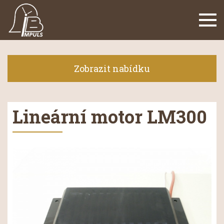
Navi
Zobrazit nabídku
Lineární motor LM300